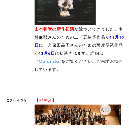
が近づいてきました。木
山本和智の新作初演
村麻耶さんのための二十五絃箏作品が
11月10
に、久保田晶子さんのための薩摩琵琶作品
日
が
に初演されます。詳細は
12月6日
⇒
Calendar
をご覧ください。ご来場お待ち
しています。
2024.4.25
【ビデオ】