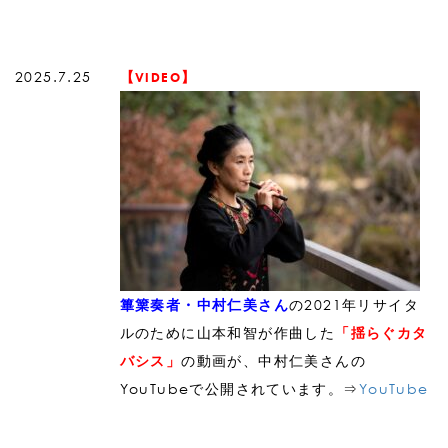
2025.7.25
【VIDEO】
の2021年リサイタ
篳篥奏者・中村仁美さん
ルのために山本和智が作曲した
「揺らぐカタ
の動画が、中村仁美さんの
バシス」
YouTubeで公開されています。⇒
YouTube